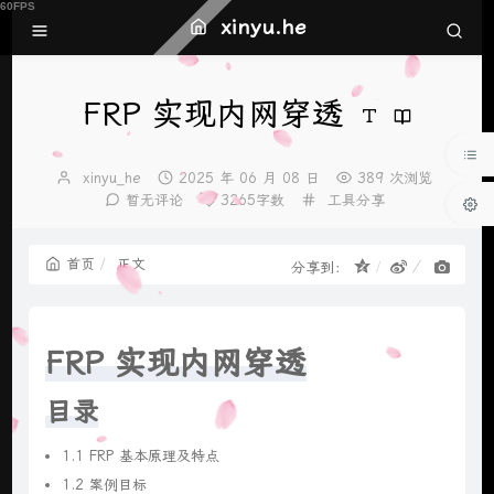
xinyu.he
FRP 实现内网穿透
博
发
xinyu_he
2025 年 06 月 08 日
389 次浏览
主：
布
分
暂无评论
3265字数
工具分享
时
类：
间：
首页
正文
分享到：
FRP 实现内网穿透
目录
1.1 FRP 基本原理及特点
1.2 案例目标