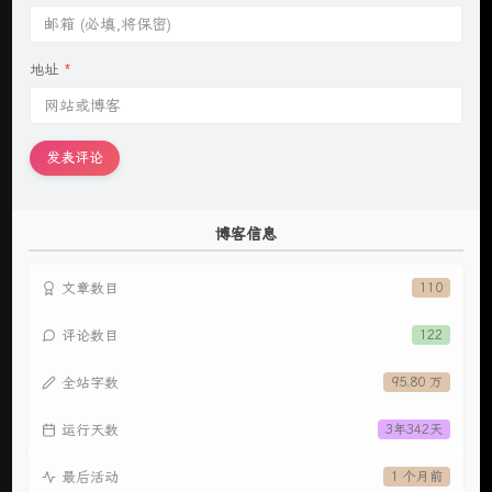
地址
*
发表评论
博客信息
文章数目
110
评论数目
122
全站字数
95.80 万
运行天数
3年342天
最后活动
1 个月前