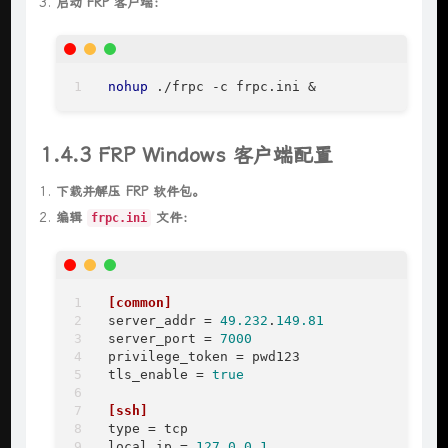
启动 FRP 客户端：
nohup
 ./frpc -c frpc.ini &
1.4.3 FRP Windows 客户端配置
下载并解压 FRP 软件包。
编辑
文件：
frpc.ini
[common]
server_addr
 = 
49.232
.
149.81
server_port
 = 
7000
privilege_token
tls_enable
 = 
true
[ssh]
type
local_ip
 = 
127.0
.
0.1