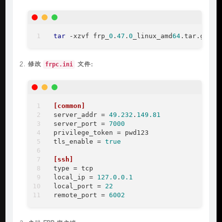
tar
 -xzvf frp_
0
.
47
.
0
_linux_amd
64
.tar.gz
修改
文件：
frpc.ini
[common]
server_addr
 = 
49.232
.
149.81
server_port
 = 
7000
privilege_token
tls_enable
 = 
true
[ssh]
type
local_ip
 = 
127.0
.
0.1
local_port
 = 
22
remote_port
 = 
6002