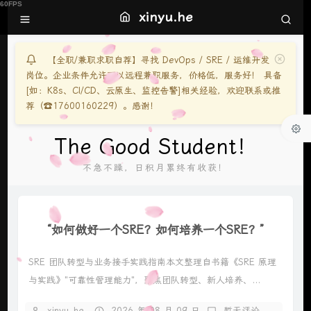
xinyu.he
【全职/兼职求职自荐】寻找 DevOps / SRE / 运维开发
岗位。企业条件允许可以远程兼职服务，价格低，服务好！ 具备
[如：K8s、CI/CD、云原生、监控告警]相关经验，欢迎联系或推
荐（☎️17600160229）。感谢！
The Good Student！
不急不躁，日积月累终有收获！
“如何做好一个SRE？如何培养一个SRE？”
SRE 团队转型与业务接手实践指南本文整理自书籍《SRE 原理
与实践》"可靠性管理能力"，聚焦团队转型、新人培养、...
xinyu_he
2026 年 08 月 09 日
暂无评论