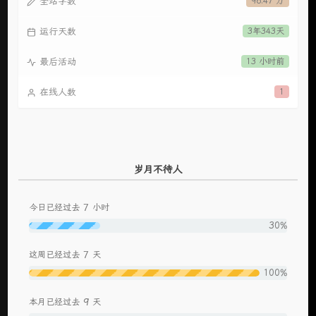
全站字数
96.47 万
运行天数
3年343天
最后活动
13 小时前
在线人数
1
岁月不待人
7
今日已经过去
小时
30%
7
这周已经过去
天
100%
9
本月已经过去
天