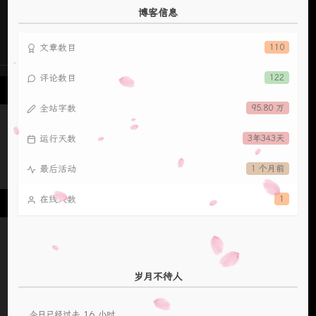
博客信息
文章数目
110
评论数目
122
全站字数
95.80 万
运行天数
3年343天
最后活动
1 个月前
在线人数
1
岁月不待人
16
今日已经过去
小时