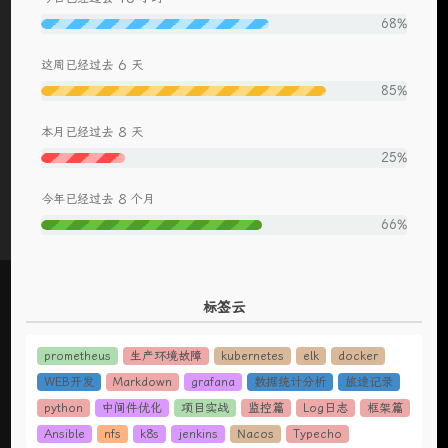
68%
6
这周已经过去
天
85%
8
本月已经过去
天
25%
8
今年已经过去
个月
66%
标签云
prometheus
生产环境故障
kubernetes
elk
docker
WEB开发
Markdown
grafana
数据统计分析
旅途记录
python
中间件优化
项目实战
监控篇
Log日志
框架篇
Ansible
nfs
k8s
jenkins
Nacos
Typecho