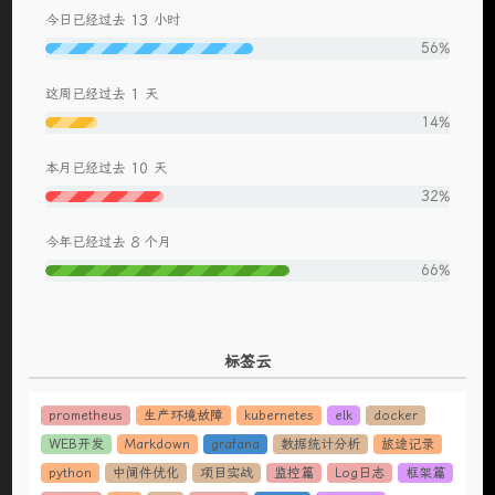
13
今日已经过去
小时
56%
1
这周已经过去
天
14%
10
本月已经过去
天
32%
8
今年已经过去
个月
66%
标签云
prometheus
生产环境故障
kubernetes
elk
docker
WEB开发
Markdown
grafana
数据统计分析
旅途记录
python
中间件优化
项目实战
监控篇
Log日志
框架篇