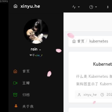
xinyu.he
首页
kubernetes
rain
❤平常心
:
v
F
^
Kubern
首页
什么是 Kubernetes 
豆瓣
架构图显示了 Kubern
归档
xinyu_he
20
关于我