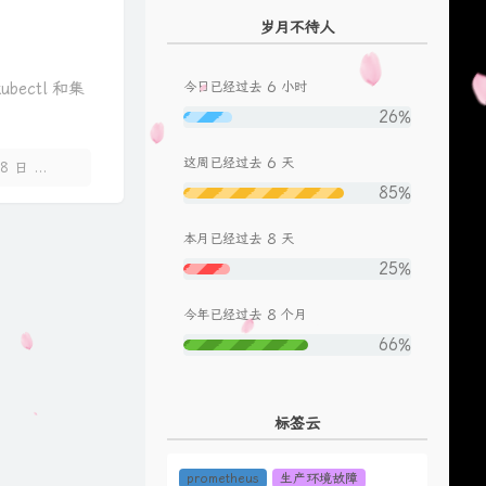
岁月不待人
325
热爱105℃的你
阿肆
326
微微
傅如乔
6
ubectl 和集
今日已经过去
小时
327
断线
Shang / lil sophy
26%
328
盗墓笔记·十年人间
李常超（Lao乾妈）
6
这周已经过去
天
329
玫瑰
贰佰
08 日
暂无评论
85%
330
不在
韩安旭
331
不仅仅是喜欢
萧全 / 孙语赛
8
本月已经过去
天
332
小孩
罗森涛
25%
333
山水之间
许嵩
8
今年已经过去
个月
334
不分手的恋爱
汪苏泷
66%
335
只要平凡
张杰 / 张碧晨
336
天亮以前说再见
何野
标签云
337
冷战
TizzyT / 万妮达Vinida Weng
338
碎银几两
轩东
prometheus
生产环境故障