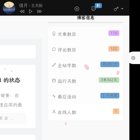
310
南风北巷
邵帅
借月
新
- 王天阳
311
暗里着迷
阿梨粤
博客信息
312
招摇
陈楚生 / 胡莎莎
313
Love Song
方大同
110
文章数目
314
安和桥
宋冬野
122
评论数目
315
雨过天不晴
柯柯柯啊
316
董小姐
宋冬野
95.80 万
全站字数
317
琵琶行
奇然 / 沈谧仁
od 的状态
3年342天
318
牵丝戏
银临 / Aki阿杰
运行天数
319
座位
刘宇宁 / 姚晓棠
状态背景：在
1 个月前
最后活动
320
鼓楼
赵雷
和管理应用的最
321
理想三旬
陈鸿宇
1
在线人数
08 日
3 条评论
322
慢慢
颜人中
323
盗将行
花粥 / 马雨阳
324
无期
光头华夏