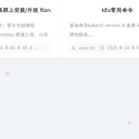
s 集群上安装/升级 Rancher
k8s常用命令
？参考：官方文档教程
基础命令kubectl version # 查看 k
bernetes 管理工具，让你
群的版本...
25 年 04 月 08 日
暂无评论
xinyu_he
2025 年 04 月 