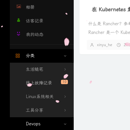
相册
在 Kubernete
访客记录
什么是 Rancher
Rancher 是一个 Ku
我的动态
能在任何地方...
xinyu_he
20
分类
生活随笔
10
线上故障记录
Linux系统相关
工具分享
Devops