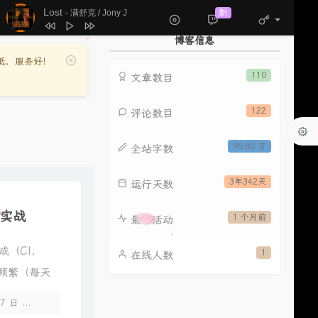
180
孤单心事
颜人中
Lost
新
- 满舒克 / Jony J
181
错爱
阿里郎
博客信息
182
弱水三千
石头 / 张晓棠
格低，服务好！
183
心跳的证明
刘人语
110
文章数目
184
房间•2025
刘兆宇 / 覆予
122
评论数目
185
小城夏天
LBI利比（时柏尘）
186
Colorful World
95.80 万
全站字数
万妮达Vinida Weng
187
Ei Ei
偶像练习生
188
会魔法的老人
法老 / KKECHO
3年342天
运行天数
189
彩虹 (在夕阳下最后的拥抱)
TimeZ
项目实战
1 个月前
最后活动
190
让我留在你身边
鹿晗
191
一路逆风
G.E.M. 邓紫棋
集成（CI，
1
在线人数
192
写给黄淮
邵帅
目标：频繁（每天
193
鲜花
回春丹乐队
27 日
暂无评论
194
半句再见
孙燕姿