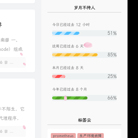
195
小半
陈粒
岁月不待人
196
普通女孩
沙一汀EL
群
12
今日已经过去
小时
197
情结
张碧晨 / 徐子未
51%
198
无感
江辰
署指南📘 一、
199
落日未眠
鞠婧祎
6
这周已经过去
天
ode）组成
85%
200
镇痛剂
周文凯
26 日
暂无评论
201
天若有情亦无情
艾比利
8
本月已经过去
天
202
曾经是情侣
宋立伟
25%
203
看着我的眼睛说
张远
8
今年已经过去
个月
204
奔跑吧
李晨 / 郑恺 / 沙溢 / 白鹿
66%
205
有一种悲伤
安然z
定并不陌生，它
206
Letting Go
姜眠
及代理程序，
标签云
207
乌兰巴托的夜
索南吉
16 日
208
暂无评论
洗牌
SHarK / Rapeter
prometheus
生产环境故障