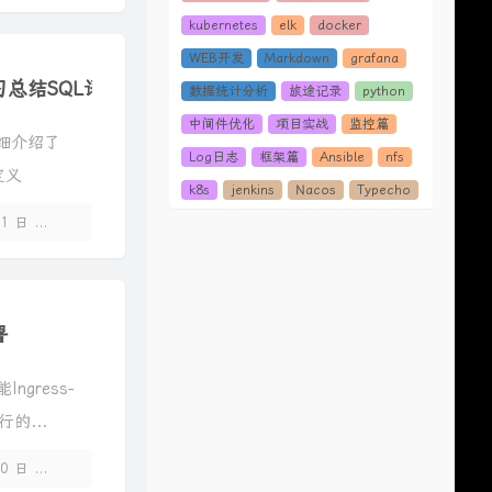
209
座位
姚晓棠
kubernetes
elk
docker
210
伪装
大壮
WEB开发
Markdown
grafana
211
呓语
AKA_wen酱
习总结SQL语法（持续更新ing）
数据统计分析
旅途记录
python
212
杨过
Vinz-T
中间件优化
项目实战
监控篇
详细介绍了
213
听
方大同
Log日志
框架篇
Ansible
nfs
定义
214
小孩
苏星婕
k8s
jenkins
Nacos
Typecho
.
215
离开我的依赖
藤柒吖
11 日
暂无评论
216
致命的甜蜜
孙子涵
217
잘 알지도 못하면서
림킴 (김예림)
218
那一刻心动
任子墨
署
219
一直很安静 - 仙剑三
阿桑
220
最好的时光
安溥 anpu
Ingress-
221
怎么办我爱你
本兮
行的...
222
一期一会《未闻花名》
周深
10 日
暂无评论
223
难生恨
K.D