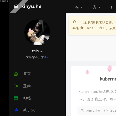
xinyu.he
【全职/兼职求职自荐】寻找
具备[如：K8s、CI/CD、
rain
❤平常
f
*
|
P
`
首页
kuber
豆瓣
kubernetes面试
归档
～：为了找工作，刷一
k8s对外暴露服务的三.
关于我
xinyu_he
20