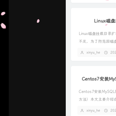
数据库
编程开发
Linux
7
Linux磁盘挂载目录扩
不足，为了防范因磁
6
定对磁盘进行10G的扩.
xinyu_he
20
AI
数据统计分析
Centos7安装
3
Centos7安装MySQ
方法）本文主要介绍在C
yum方式安装M...
xinyu_he
20