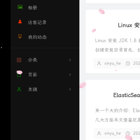
相册
访客记录
Linux 安
我的动态
Linux 安装 JDK 1
创建安装目录首先，
JDK 安装...
分类
xinyu_he
20
生活随笔
页面
10
友链
ElasticS
Linux系统相关
Xuan's blog
来一个大的介绍：Elas
工具分享
智汇
几大方面本文借鉴尼
说，ElasticS...
Devops
xinyu_he
20