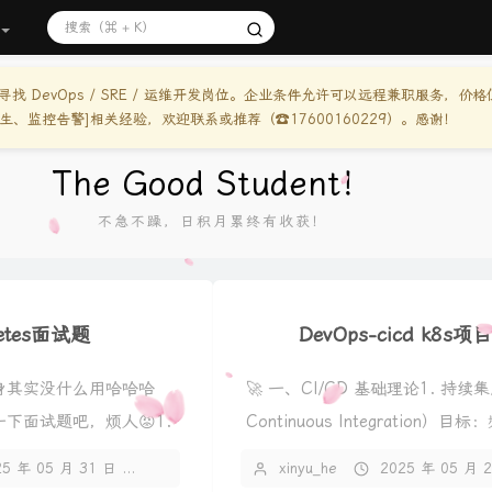
 DevOps / SRE / 运维开发岗位。企业条件允许可以远程兼职服务，价
云原生、监控告警]相关经验，欢迎联系或推荐（☎️17600160229）。感谢！
The Good Student！
不急不躁，日积月累终有收获！
netes面试题
DevOps-cicd k8s
题本身其实没什么用哈哈哈
🚀 一、CI/CD 基础理论1. 持续
下面试题吧，烦人😡1.
Continuous Integration）
..
多...
25 年 05 月 31 日
暂无评论
xinyu_he
2025 年 05 月 