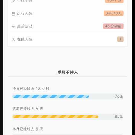
全站字数
96.47 万
运行天数
3年343天
最后活动
46 分钟前
在线人数
1
岁月不待人
18
今日已经过去
小时
76%
6
这周已经过去
天
85%
8
本月已经过去
天